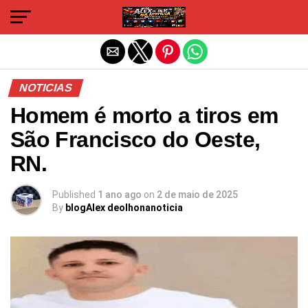
Sair da versão mobile
NOTICIAS
Homem é morto a tiros em
São Francisco do Oeste,
RN.
Published
1 ano ago
on
2 de maio de 2025
By
blogAlex deolhonanoticia