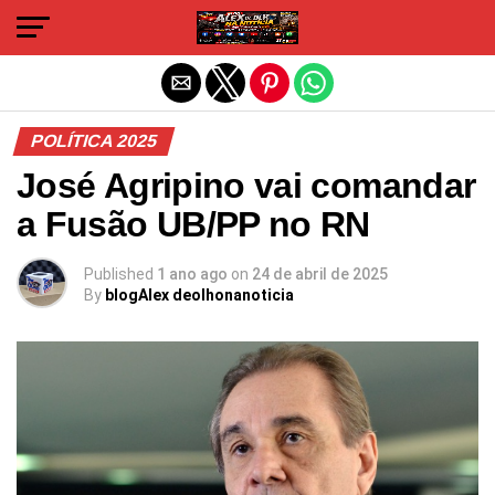
Sair da versão mobile
POLÍTICA 2025
José Agripino vai comandar
a Fusão UB/PP no RN
Published
1 ano ago
on
24 de abril de 2025
By
blogAlex deolhonanoticia