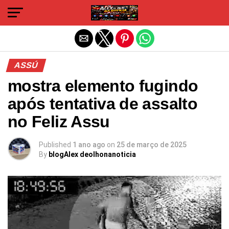
Sair da versão mobile
ASSÚ
mostra elemento fugindo
após tentativa de assalto
no Feliz Assu
Published
1 ano ago
on
25 de março de 2025
By
blogAlex deolhonanoticia