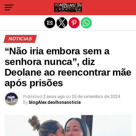
Sair da versão mobile
NOTICIAS
“Não iria embora sem a
senhora nunca”, diz
Deolane ao reencontrar mãe
após prisões
Published
2 anos ago
on
25 de setembro de 2024
By
blogAlex deolhonanoticia