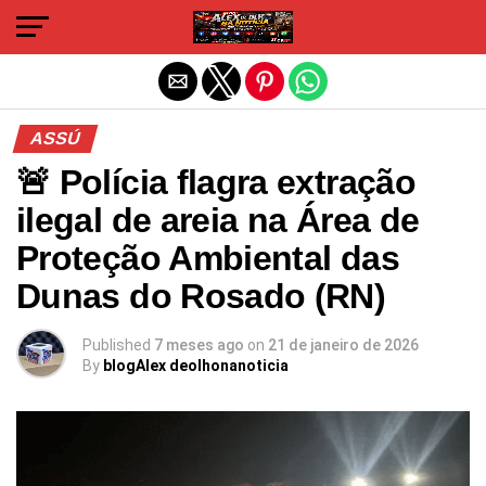
Sair da versão mobile
ASSÚ
🚨 Polícia flagra extração
ilegal de areia na Área de
Proteção Ambiental das
Dunas do Rosado (RN)
Published
7 meses ago
on
21 de janeiro de 2026
By
blogAlex deolhonanoticia