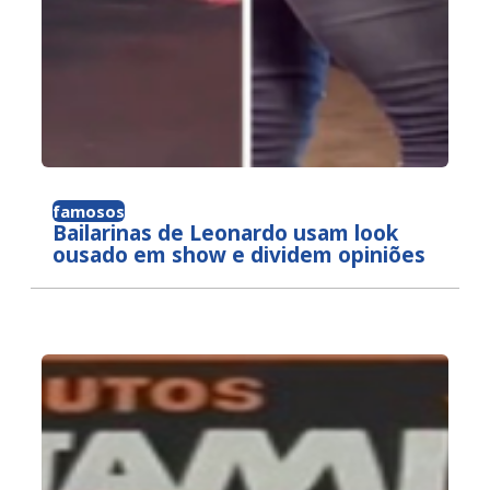
famosos
Bailarinas de Leonardo usam look
ousado em show e dividem opiniões