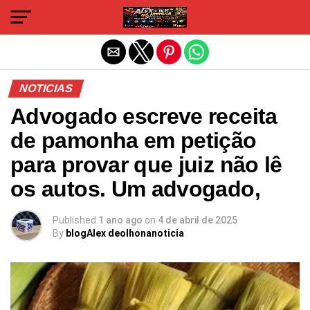
Sair da versão mobile
NOTICIAS
Advogado escreve receita
de pamonha em petição
para provar que juiz não lê
os autos. Um advogado,
Published
1 ano ago
on
4 de abril de 2025
By
blogAlex deolhonanoticia