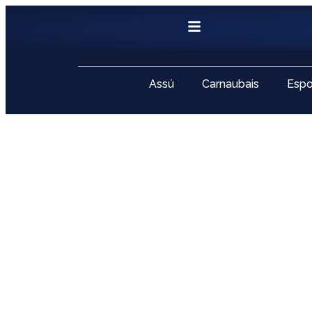
Assú
Carnaubais
Espo