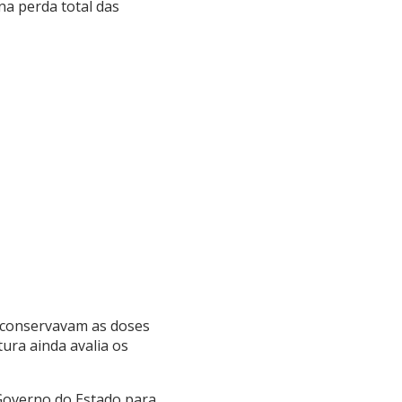
na perda total das
e conservavam as doses
ura ainda avalia os
 Governo do Estado para