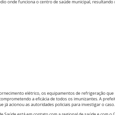
édio onde funciona o centro de saúde municipal, resultando 
ornecimento elétrico, os equipamentos de refrigeração qu
comprometendo a eficácia de todos os imunizantes. A prefeit
e já acionou as autoridades policiais para investigar o caso.
 de Saúde está em contato com a regional de saúde e com o