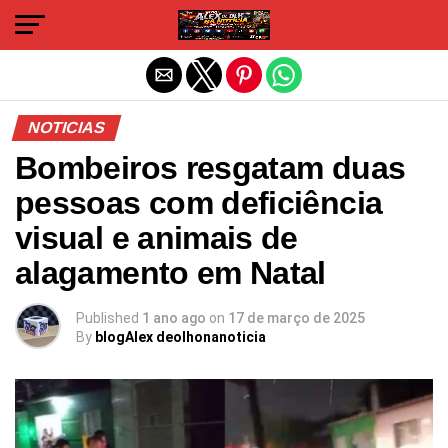
Sair da versão mobile
NOTICIAS
Bombeiros resgatam duas
pessoas com deficiência
visual e animais de
alagamento em Natal
Published
1 ano ago
on
17 de março de 2025
By
blogAlex deolhonanoticia