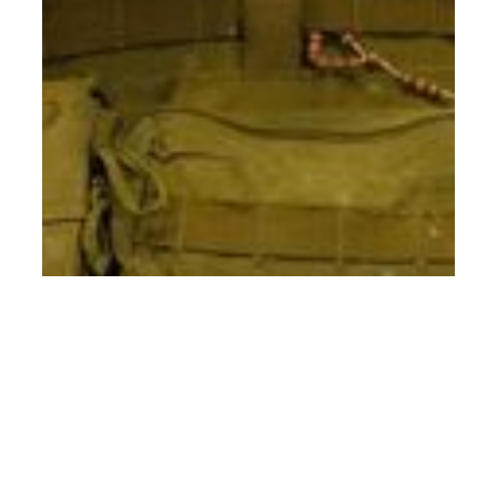
Mossoro
“Tentaram me calar na violência;
agora querem na canetada”, diz Cabo
Deyvison