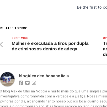
RELATED TOPICS:
DON'T MISS
UP
Mulher é executada a tiros por dupla
T
de criminosos dentro de adega.
a
d
blogAlex deolhonanoticia
O blog Alex de Olho na Notícia é muito mais do que uma simples 
investigativa comprometida com a verdade e a justiça. Nossa missão
24 horas por dia, alcançando tanto nosso público local quanto segu
move é o compromisso social: estamos sempre ao lado da populaç