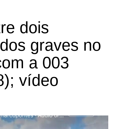
tre dois
ridos graves no
com a 003
); vídeo