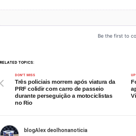
RELATED TOPICS:
DON'T MISS
UP
Três policiais morrem após viatura da
F
PRF colidir com carro de passeio
a
durante perseguição a motociclistas
V
no Rio
blogAlex deolhonanoticia