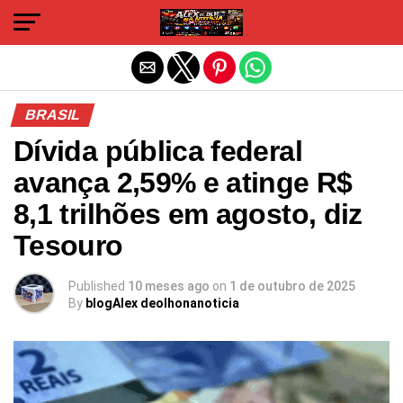
Sair da versão mobile
BRASIL
Dívida pública federal
avança 2,59% e atinge R$
8,1 trilhões em agosto, diz
Tesouro
Published
10 meses ago
on
1 de outubro de 2025
By
blogAlex deolhonanoticia