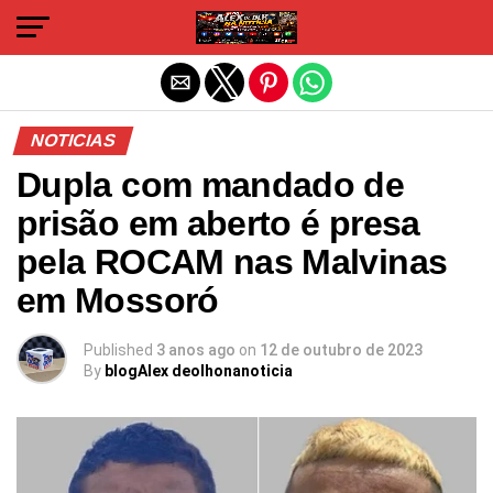
Sair da versão mobile
NOTICIAS
Dupla com mandado de
prisão em aberto é presa
pela ROCAM nas Malvinas
em Mossoró
Published
3 anos ago
on
12 de outubro de 2023
By
blogAlex deolhonanoticia