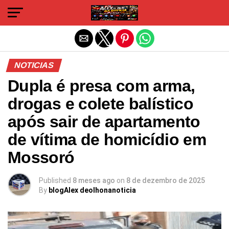
Sair da versão mobile
NOTICIAS
Dupla é presa com arma,
drogas e colete balístico
após sair de apartamento
de vítima de homicídio em
Mossoró
Published
8 meses ago
on
8 de dezembro de 2025
By
blogAlex deolhonanoticia