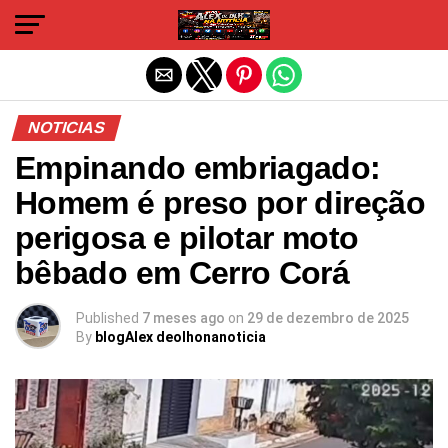
Sair da versão mobile
NOTICIAS
Empinando embriagado:
Homem é preso por direção
perigosa e pilotar moto
bêbado em Cerro Corá
Published
7 meses ago
on
29 de dezembro de 2025
By
blogAlex deolhonanoticia