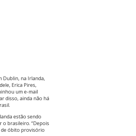
m Dublin, na Irlanda,
ele, Erica Pires,
aminhou um e-mail
ar disso, ainda não há
asil.
rlanda estão sendo
 o brasileiro. “Depois
 de óbito provisório