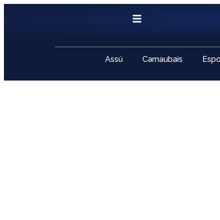
Assú
Carnaubais
Espo