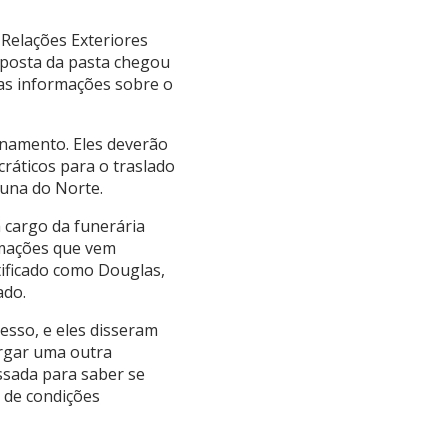
 Relações Exteriores
esposta da pasta chegou
das informações sobre o
onamento. Eles deverão
ráticos para o traslado
buna do Norte.
 cargo da funerária
rmações que vem
ificado como Douglas,
ado.
esso, e eles disseram
ergar uma outra
ssada para saber se
a de condições