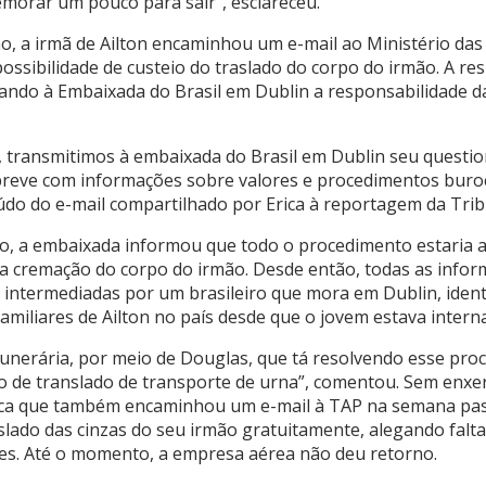
emorar um pouco para sair”, esclareceu.
o, a irmã de Ailton encaminhou um e-mail ao Ministério das
ossibilidade de custeio do traslado do corpo do irmão. A r
sando à Embaixada do Brasil em Dublin a responsabilidade 
, transmitimos à embaixada do Brasil em Dublin seu questi
reve com informações sobre valores e procedimentos buroc
teúdo do e-mail compartilhado por Erica à reportagem da Tri
o, a embaixada informou que todo o procedimento estaria a
a cremação do corpo do irmão. Desde então, todas as info
intermediadas por um brasileiro que mora em Dublin, ident
amiliares de Ailton no país desde que o jovem estava intern
funerária, por meio de Douglas, que tá resolvendo esse proc
o de translado de transporte de urna”, comentou. Sem enx
staca que também encaminhou um e-mail à TAP na semana pa
slado das cinzas do seu irmão gratuitamente, alegando falt
ares. Até o momento, a empresa aérea não deu retorno.