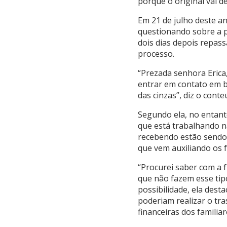
porque o original vai d
Em 21 de julho deste an
questionando sobre a p
dois dias depois repas
processo.
“Prezada senhora Erica
entrar em contato em b
das cinzas”, diz o con
Segundo ela, no entant
que está trabalhando n
recebendo estão sendo 
que vem auxiliando os f
“Procurei saber com a 
que não fazem esse tip
possibilidade, ela de
poderiam realizar o tra
financeiras dos famili