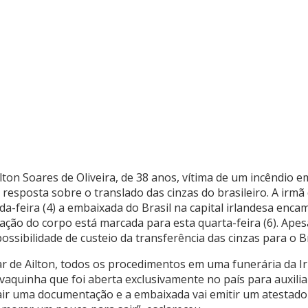
ilton Soares de Oliveira, de 38 anos, vítima de um incêndio e
esposta sobre o translado das cinzas do brasileiro. A irmã d
a-feira (4) a embaixada do Brasil na capital irlandesa enc
ção do corpo está marcada para esta quarta-feira (6). Apes
ssibilidade de custeio da transferência das cinzas para o Br
ar de Ailton, todos os procedimentos em uma funerária da I
vaquinha que foi aberta exclusivamente no país para auxiliar
sair uma documentação e a embaixada vai emitir um atestado