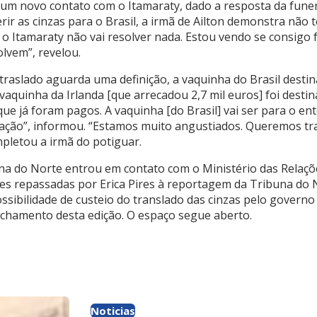
um novo contato com o Itamaraty, dado a resposta da funerá
erir as cinzas para o Brasil, a irmã de Ailton demonstra não
 o Itamaraty não vai resolver nada. Estou vendo se consigo
lvem”, revelou.
traslado aguarda uma definição, a vaquinha do Brasil desti
 vaquinha da Irlanda [que arrecadou 2,7 mil euros] foi desti
e já foram pagos. A vaquinha [do Brasil] vai ser para o ent
ração”, informou. “Estamos muito angustiados. Queremos tra
mpletou a irmã do potiguar.
a do Norte entrou em contato com o Ministério das Relaçõ
es repassadas por Erica Pires à reportagem da Tribuna do 
ssibilidade de custeio do translado das cinzas pelo governo
echamento desta edição. O espaço segue aberto.
Noticias