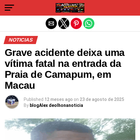
Sair da versão mobile
NOTICIAS
Grave acidente deixa uma
vítima fatal na entrada da
Praia de Camapum, em
Macau
Published
12 meses ago
on
23 de agosto de 2025
By
blogAlex deolhonanoticia