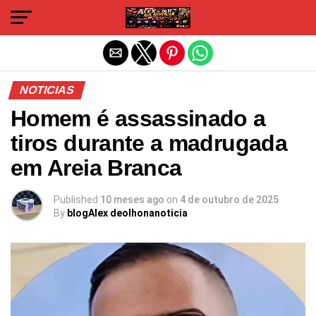
Sair da versão mobile
NOTICIAS
Homem é assassinado a
tiros durante a madrugada
em Areia Branca
Published
10 meses ago
on
4 de outubro de 2025
By
blogAlex deolhonanoticia