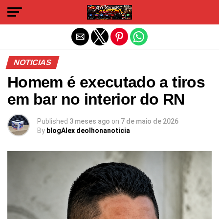
Sair da versão mobile
NOTICIAS
Homem é executado a tiros
em bar no interior do RN
Published
3 meses ago
on
7 de maio de 2026
By
blogAlex deolhonanoticia