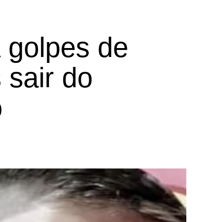
 golpes de
 sair do
ó