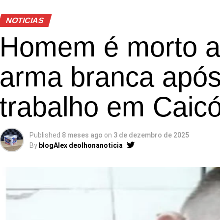
NOTICIAS
Homem é morto a
arma branca após
trabalho em Caic
Published
8 meses ago
on
3 de dezembro de 2025
By
blogAlex deolhonanoticia