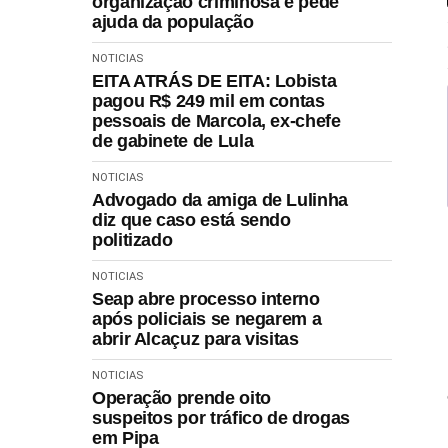
organização criminosa e pede
ajuda da população
NOTICIAS
EITA ATRÁS DE EITA: Lobista
pagou R$ 249 mil em contas
pessoais de Marcola, ex-chefe
de gabinete de Lula
NOTICIAS
Advogado da amiga de Lulinha
diz que caso está sendo
politizado
NOTICIAS
Seap abre processo interno
após policiais se negarem a
abrir Alcaçuz para visitas
NOTICIAS
Operação prende oito
suspeitos por tráfico de drogas
em Pipa