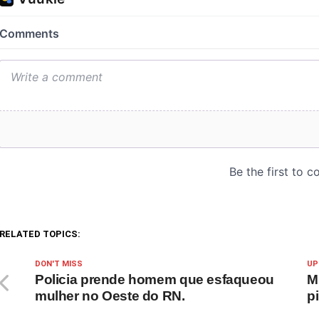
RELATED TOPICS:
DON'T MISS
UP
Policia prende homem que esfaqueou
M
mulher no Oeste do RN.
p