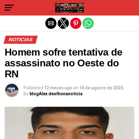
Sair da versão mobile
NOTICIAS
Homem sofre tentativa de
assassinato no Oeste do
RN
Published
12 meses ago
on
18 de agosto de 2025
By
blogAlex deolhonanoticia