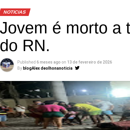
NOTICIAS
Jovem é morto a ti
do RN.
Published
6 meses ago
on
13 de fevereiro de 2026
By
blogAlex deolhonanoticia