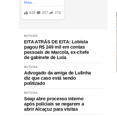
NOTICIAS
EITA ATRÁS DE EITA: Lobista
pagou R$ 249 mil em contas
pessoais de Marcola, ex-chefe
de gabinete de Lula
NOTICIAS
Advogado da amiga de Lulinha
diz que caso está sendo
politizado
NOTICIAS
Seap abre processo interno
após policiais se negarem a
abrir Alcaçuz para visitas