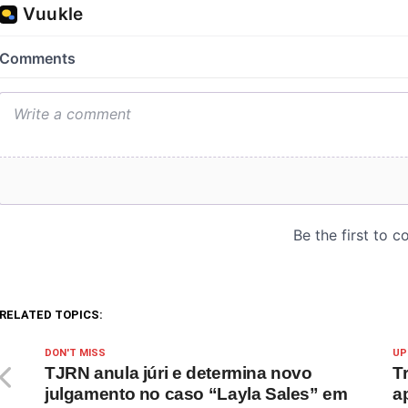
RELATED TOPICS:
DON'T MISS
UP
TJRN anula júri e determina novo
Tr
julgamento no caso “Layla Sales” em
a