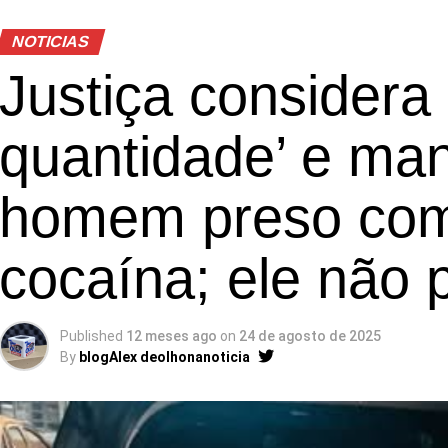
NOTICIAS
Justiça considera
quantidade’ e man
homem preso com
cocaína; ele não 
Published
12 meses ago
on
24 de agosto de 2025
By
blogAlex deolhonanoticia