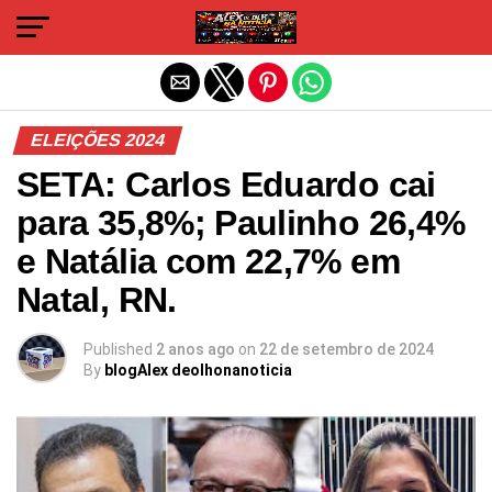
Sair da versão mobile
ELEIÇÕES 2024
SETA: Carlos Eduardo cai
para 35,8%; Paulinho 26,4%
e Natália com 22,7% em
Natal, RN.
Published
2 anos ago
on
22 de setembro de 2024
By
blogAlex deolhonanoticia