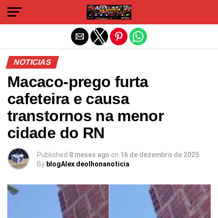
Sair da versão mobile
NOTICIAS
Macaco-prego furta
cafeteira e causa
transtornos na menor
cidade do RN
Published
8 meses ago
on
16 de dezembro de 2025
By
blogAlex deolhonanoticia