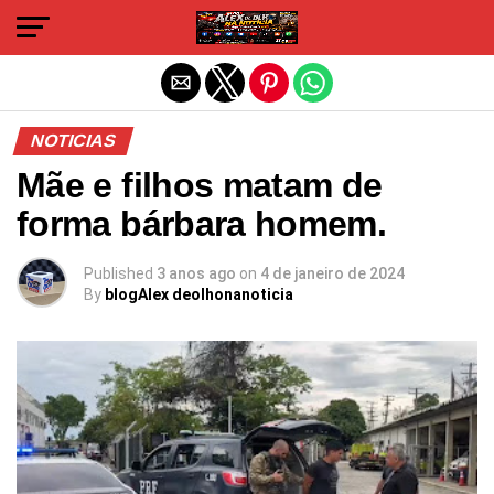
Sair da versão mobile
NOTICIAS
Mãe e filhos matam de
forma bárbara homem.
Published
3 anos ago
on
4 de janeiro de 2024
By
blogAlex deolhonanoticia