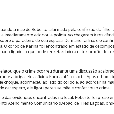
 quando a mãe de Roberto, alarmada pela confissão do filho
ue imediatamente acionou a polícia. Ao chegarem à residência
obre o paradeiro de sua esposa. De maneira fria, ele confi
da. O corpo de Karina foi encontrado em estado de decompo
onado ligado, o que pode ter retardado a deterioração do co
relatou que o crime ocorreu durante uma discussão acalorad
urante a briga, ele asfixiou Karina até a morte. Após o homic
e choque, adormeceu ao lado do corpo e, ao acordar na ma
 desespero, ele ligou para sua mãe e confessou o crime.
 e das evidências encontradas no local, Roberto foi preso e
onto Atendimento Comunitário (Depac) de Três Lagoas, onde