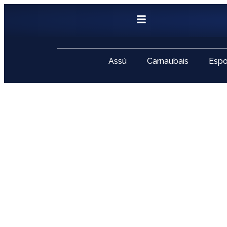
Assú
Carnaubais
Espo