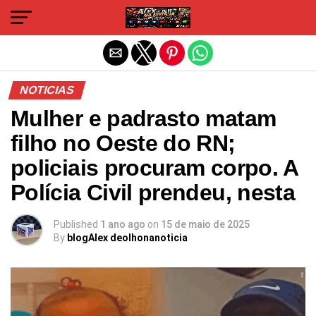
Sair da versão mobile
NOTICIAS
Mulher e padrasto matam
filho no Oeste do RN;
policiais procuram corpo. A
Polícia Civil prendeu, nesta
Published
1 ano ago
on
15 de maio de 2025
By
blogAlex deolhonanoticia