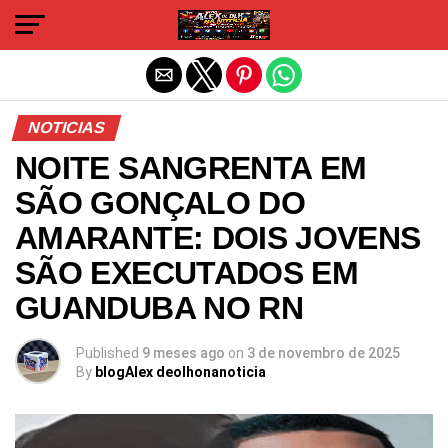
Sair da versão mobile
NOTICIAS
NOITE SANGRENTA EM
SÃO GONÇALO DO
AMARANTE: DOIS JOVENS
SÃO EXECUTADOS EM
GUANDUBA NO RN
Published
9 meses ago
on
3 de novembro de 2025
By
blogAlex deolhonanoticia