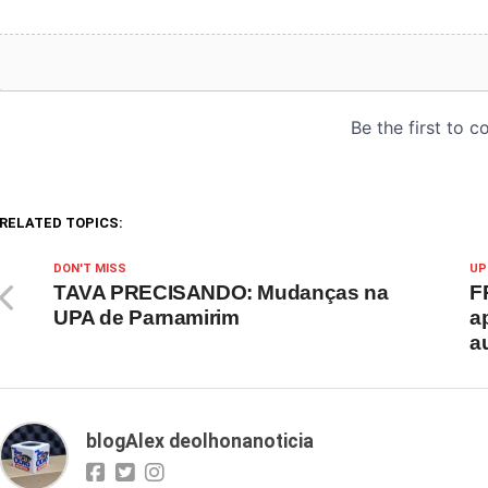
RELATED TOPICS:
DON'T MISS
UP
TAVA PRECISANDO: Mudanças na
F
UPA de Parnamirim
a
a
blogAlex deolhonanoticia