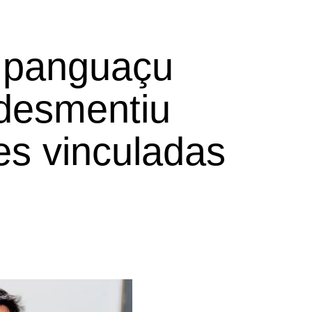
 Ipanguaçu
 desmentiu
s vinculadas