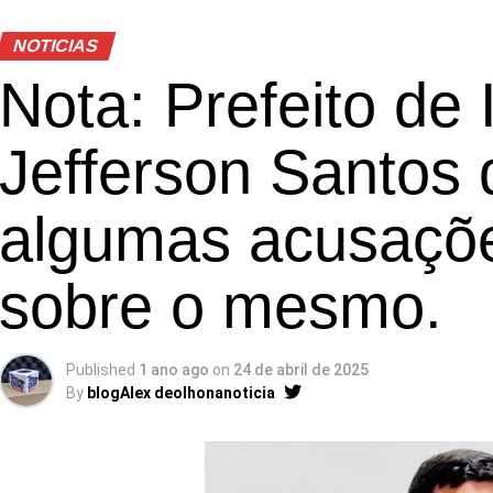
NOTICIAS
Nota: Prefeito de
Jefferson Santos
algumas acusaçõe
sobre o mesmo.
Published
1 ano ago
on
24 de abril de 2025
By
blogAlex deolhonanoticia