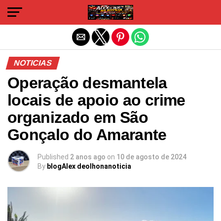
Sair da versão mobile
NOTICIAS
Operação desmantela
locais de apoio ao crime
organizado em São
Gonçalo do Amarante
Published
2 anos ago
on
10 de agosto de 2024
By
blogAlex deolhonanoticia