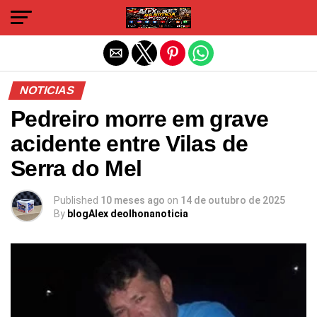
Sair da versão mobile
NOTICIAS
Pedreiro morre em grave
acidente entre Vilas de
Serra do Mel
Published
10 meses ago
on
14 de outubro de 2025
By
blogAlex deolhonanoticia