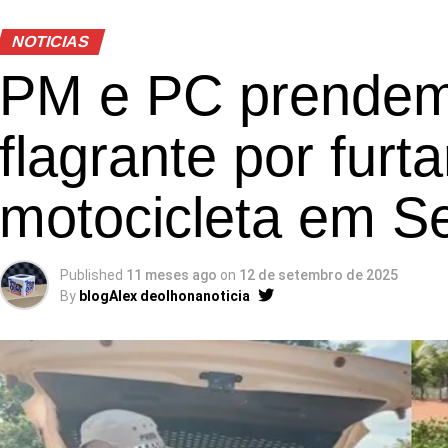
NOTICIAS
PM e PC prende
flagrante por furt
motocicleta em S
Published
11 meses ago
on
12 de setembro de 2025
By
blogAlex deolhonanoticia