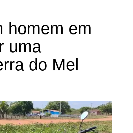
m homem em
ar uma
erra do Mel