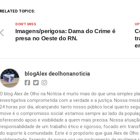
RELATED TOPICS:
DON'T MISS
UP
Imagens/perigosa: Dama do Crime é
C
presa no Oeste do RN.
t
e
blogAlex deolhonanoticia
O blog Alex de Olho na Notícia é muito mais do que uma simples 
investigativa comprometida com a verdade e a justiça. Nossa missão
24 horas por dia, alcançando tanto nosso público local quanto segu
move é o compromisso social: estamos sempre ao lado da populaç
oferecendo apoio e visibilidade a quem mais precisa. Nossa atuação 
responsabilidade de um trabalho ético e rigoroso, focado em trans
do suporte à comunidade. Este é o propósito que guia Alex de Olho n
solidariedade, fazendo da nossa voz um instrumento de mudança r