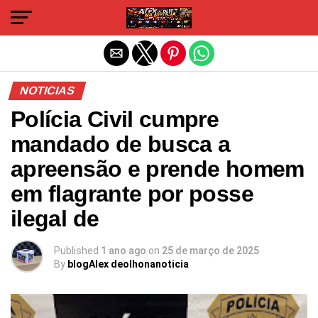
Sair da versão mobile
NOTICIAS
Polícia Civil cumpre
mandado de busca a
apreensão e prende homem
em flagrante por posse
ilegal de
Published
1 ano ago
on
25 de março de 2025
By
blogAlex deolhonanoticia