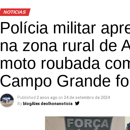
NOTICIAS
Polícia militar ap
na zona rural de
moto roubada com
Campo Grande foi
Published
2 anos ago
on
24 de setembro de 2024
By
blogAlex deolhonanoticia