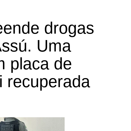
reende drogas
 Assú. Uma
 placa de
 recuperada