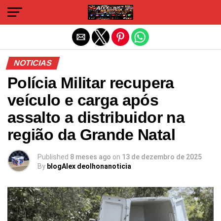
Sair da versão mobile
NOTICIAS
Polícia Militar recupera
veículo e carga após
assalto a distribuidor na
região da Grande Natal
Published
8 meses ago
on
13 de dezembro de 2025
By
blogAlex deolhonanoticia