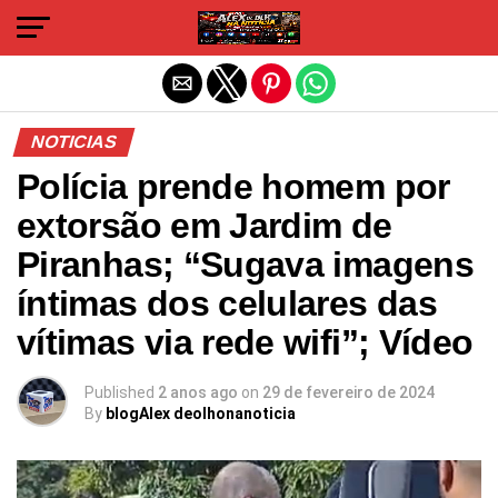
Sair da versão mobile
NOTICIAS
Polícia prende homem por
extorsão em Jardim de
Piranhas; “Sugava imagens
íntimas dos celulares das
vítimas via rede wifi”; Vídeo
Published
2 anos ago
on
29 de fevereiro de 2024
By
blogAlex deolhonanoticia