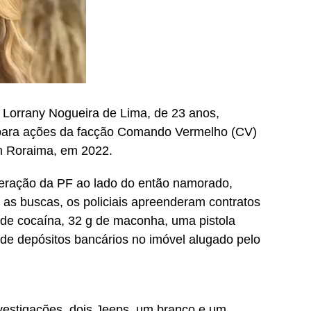
n Lorrany Nogueira de Lima, de 23 anos,
 para ações da facção Comando Vermelho (CV)
m Roraima, em 2022.
peração da PF ao lado do então namorado,
 as buscas, os policiais apreenderam contratos
 de cocaína, 32 g de maconha, uma pistola
e depósitos bancários no imóvel alugado pelo
vestigações, dois Jeeps, um branco e um