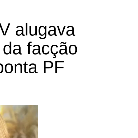
CV alugava
 da facção
ponta PF