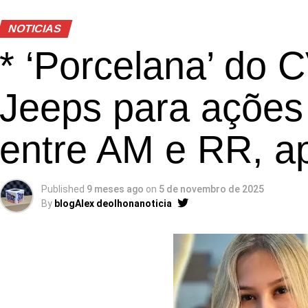
NOTICIAS
* ‘Porcelana’ do 
Jeeps para ações
entre AM e RR, a
Published
9 meses ago
on
5 de novembro de 2025
By
blogAlex deolhonanoticia