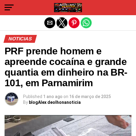
Sair da versão mobile
NOTICIAS
PRF prende homem e
apreende cocaína e grande
quantia em dinheiro na BR-
101, em Parnamirim
Published
1 ano ago
on
16 de março de 2025
By
blogAlex deolhonanoticia