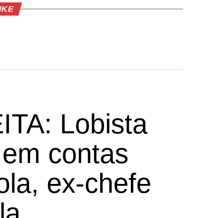
IKE
TA: Lobista
 em contas
la, ex-chefe
la