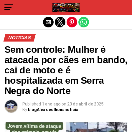
Sair da versão mobile
NOTICIAS
Sem controle: Mulher é
atacada por cães em bando,
cai de moto e é
hospitalizada em Serra
Negra do Norte
Published
1 ano ago
on
23 de abril de 2025
By
blogAlex deolhonanoticia