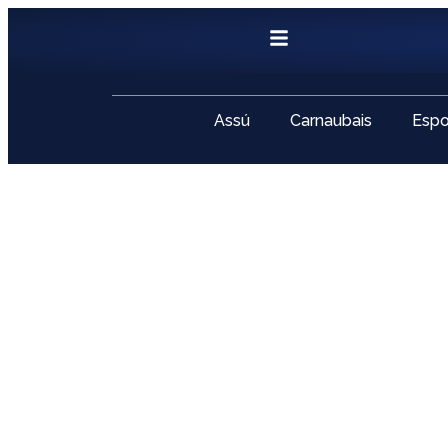
Assú
Carnaubais
Espo