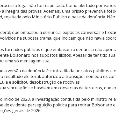
processo legal não foi respeitado. Como alertado por vário
 à íntegra das provas. Ademais, uma prisão preventiva foi d
d, rejeitada pelo Ministério Público e base da denúncia. Não
 Federal, que embasou a denúncia, expôs as conversas e tro
nvolvidos na suposta trama, que indicam que não havia coor
tos tornados públicos e que embasam a denúncia não apont
nte Bolsonaro nos supostos ilícitos. Apesar de ter tido su
tou uma só mensagem sua.
e a versão da denúncia é contraditada por atos públicos e 
o resultado eleitoral, autorizou a transição, nomeou os co
ula e solicitou desobstrução de rodovias.
e sua vinculação se baseiam em conversas de terceiros, qu
 início de 2023, a investigação conduzida pelo ministro rela
-se de evidente perseguição política para retirar Bolsonaro 
eições gerais de 2026.