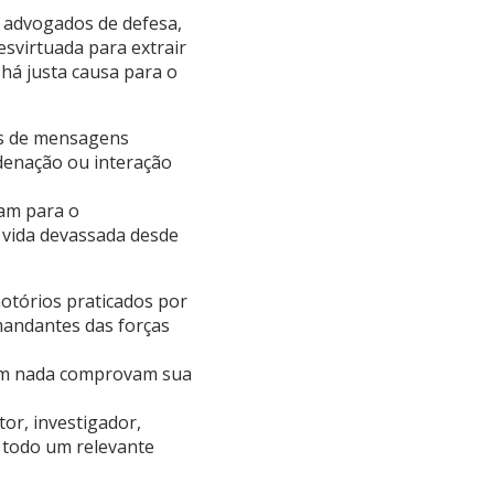
s advogados de defesa,
esvirtuada para extrair
 há justa causa para o
cas de mensagens
denação ou interação
am para o
a vida devassada desde
notórios praticados por
mandantes das forças
e em nada comprovam sua
tor, investigador,
e todo um relevante