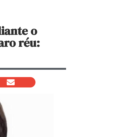
iante o
aro réu: