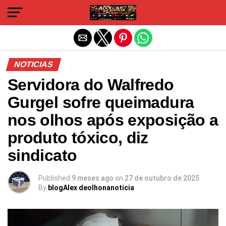
Sair da versão mobile
NOTICIAS
Servidora do Walfredo
Gurgel sofre queimadura
nos olhos após exposição a
produto tóxico, diz
sindicato
Published
9 meses ago
on
27 de outubro de 2025
By
blogAlex deolhonanoticia