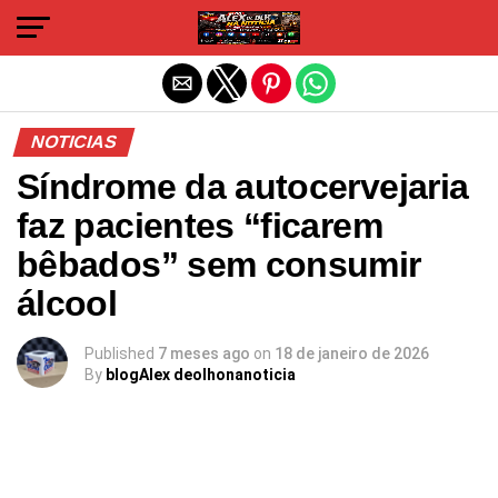
Sair da versão mobile
NOTICIAS
Síndrome da autocervejaria
faz pacientes “ficarem
bêbados” sem consumir
álcool
Published
7 meses ago
on
18 de janeiro de 2026
By
blogAlex deolhonanoticia