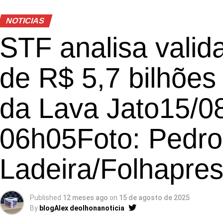
NOTICIAS
STF analisa valid
de R$ 5,7 bilhõe
da Lava Jato15/0
06h05Foto: Pedro
Ladeira/Folhapre
Published
12 meses ago
on
15 de agosto de 2025
By
blogAlex deolhonanoticia