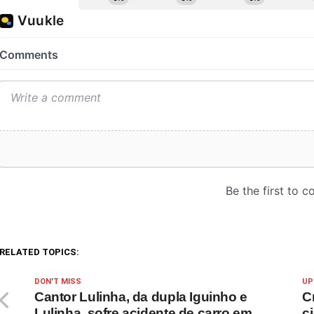
RELATED TOPICS:
DON'T MISS
UP
Cantor Lulinha, da dupla Iguinho e
C
Lulinha, sofre acidente de carro em
c