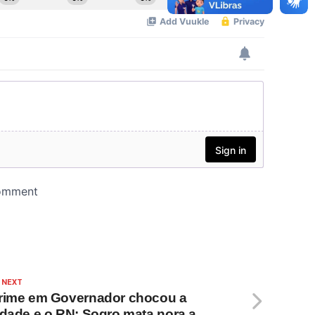
 NEXT
rime em Governador chocou a
idade e o RN; Sogro mata nora a