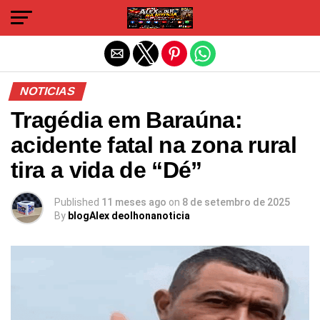
Sair da versão mobile
NOTICIAS
Tragédia em Baraúna:
acidente fatal na zona rural
tira a vida de “Dé”
Published
11 meses ago
on
8 de setembro de 2025
By
blogAlex deolhonanoticia