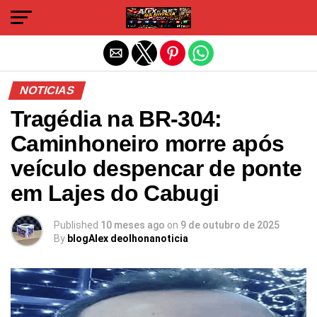
Sair da versão mobile
NOTICIAS
Tragédia na BR-304:
Caminhoneiro morre após
veículo despencar de ponte
em Lajes do Cabugi
Published
10 meses ago
on
9 de outubro de 2025
By
blogAlex deolhonanoticia