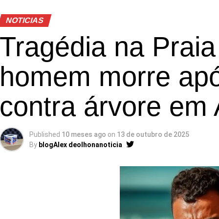
NOTICIAS
Tragédia na Prai
homem morre após
contra árvore em 
Published
10 meses ago
on
13 de outubro de 2025
By
blogAlex deolhonanoticia