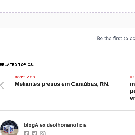
RELATED TOPICS:
DON'T MISS
UP
Meliantes presos em Caraúbas, RN.
m
p
e
blogAlex deolhonanoticia